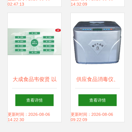
02:47:13
14:32:09
连心物业党支部书
务整改并行
记、董事长王宏勇
奋战一线，勇作“最
美逆行者” 消毒服
大成食品韦俊贤 以
供应食品消毒仪、
务
高质量发展为引
空气消毒仪、生态
查看详情
查看详情
领，筑牢产品品质
仪 价格、厂家、图
更新时间：2026-08-06
更新时间：2026-08-06
14:22:30
09:22:09