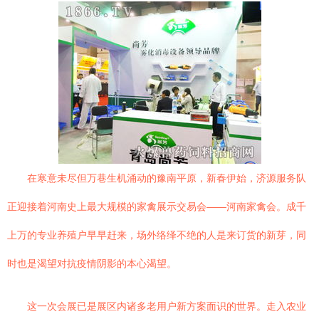
在寒意未尽但万巷生机涌动的豫南平原，新春伊始，济源服务队
正迎接着河南史上最大规模的家禽展示交易会——河南家禽会。成千
上万的专业养殖户早早赶来，场外络绎不绝的人是来订货的新芽，同
时也是渴望对抗疫情阴影的本心渴望。
这一次会展已是展区内诸多老用户新方案面识的世界。走入农业